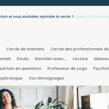
tum et vous souhaitez rejoindre le cercle ?
Cliquez ici pour en s
Cercle de mamans
Cercle des professionnels d
mmeil
Doula
Entretien avec...
Lecture
Masseur
partum en questions
Professeur de yoga
Psycho
ophrologue
Vos témoignages