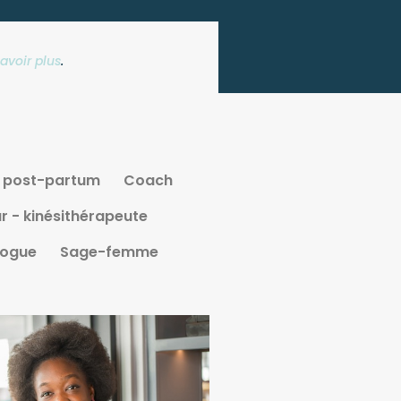
avoir plus
.
u post-partum
Coach
 - kinésithérapeute
logue
Sage-femme