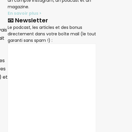
un compte Instagram, un podcast et un
magazine.
En savoir plus >
📧 Newsletter
Le podcast, les articles et des bonus
vais
directement dans votre boîte mail (le tout
it
garanti sans spam !) :
es
ves
) et