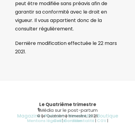
peut être modifiée sans préavis afin de
garantir sa conformité avec le droit en
vigueur. Il vous appartient donc de la
consulter régulièrement.
Dernière modification effectuée le 22 mars
2021.
Le Quatrième trimestre
🎙Média sur le post-partum
Magazine
|
Podcast
|
Newsletter
|
Boutique
© Le Quatrième trimestre, 2026
Mentions légales
Collaboration
|
Confidentialité
|
CGV
|