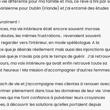
vie différente pour ma famille et moi, ce rêve a fini par s
 parisienne pour Dublin (Irlande) et j’ai entamé des études
 vraiment !
ces, ma vie intérieure était encore souvent morose.
outes, les mêmes frustrations… revenaient souvent.
regarder vers l’intérieur, en mode spéléologue. A la
 que je désirais réellement mais aussi des injonctions q
ssé que je n’avais pas pris le temps de guérir. J’ai retrouv
rs, ma voix intérieure qui avait enfin retrouvé toute sa
ment heureux ! Ma mission d’accompagner d’autres femmes
oach de vie et j’accompagne mes clientes à renouer avec
xprimer pleinement dans tous les domaines de leur vie. Une
mmes qui me font confiance à pulvériser leurs croyances
ées, à découvrir les solutions qu’elles portaient depuis