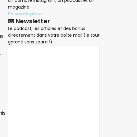
un compte Instagram, un podcast et un
magazine.
En savoir plus >
📧 Newsletter
Le podcast, les articles et des bonus
directement dans votre boîte mail (le tout
ns
garanti sans spam !) :
,
mis