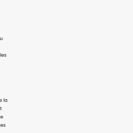
ou
les
e la
t
ne
des