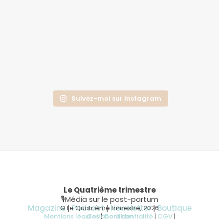
Suivez-moi sur Instagram
Le Quatrième trimestre
🎙Média sur le post-partum
Magazine
|
Podcast
|
Newsletter
|
Boutique
© Le Quatrième trimestre, 2026
Mentions légales
Collaboration
|
Confidentialité
|
CGV
|