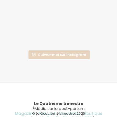
Suivez-moi sur Instagram
Le Quatrième trimestre
🎙Média sur le post-partum
Magazine
|
Podcast
|
Newsletter
|
Boutique
© Le Quatrième trimestre, 2026