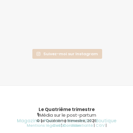
Suivez-moi sur Instagram
Le Quatrième trimestre
🎙Média sur le post-partum
Magazine
|
Podcast
|
Newsletter
|
Boutique
© Le Quatrième trimestre, 2026
Mentions légales
Collaboration
|
Confidentialité
|
CGV
|