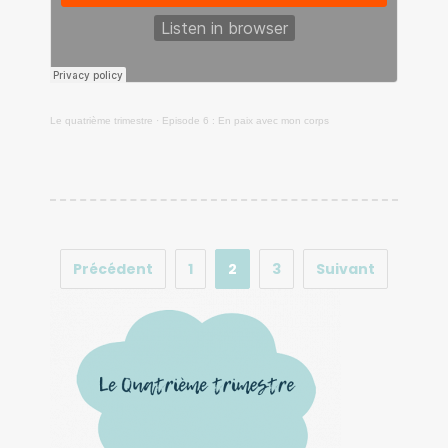
Le quatrième trimestre
·
Episode 6 : En paix avec mon corps
Précédent
1
2
3
Suivant