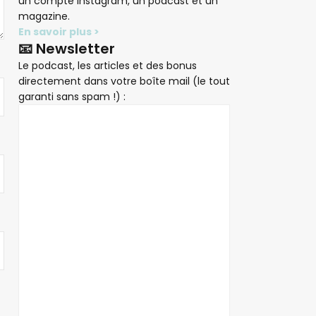
un compte Instagram, un podcast et un
magazine.
En savoir plus >
📧 Newsletter
Le podcast, les articles et des bonus
directement dans votre boîte mail (le tout
garanti sans spam !) :