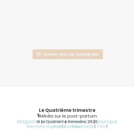
Suivez-moi sur Instagram
Le Quatrième trimestre
🎙Média sur le post-partum
Magazine
|
Podcast
|
Newsletter
|
Boutique
© Le Quatrième trimestre, 2026
Mentions légales
Collaboration
|
Confidentialité
|
CGV
|