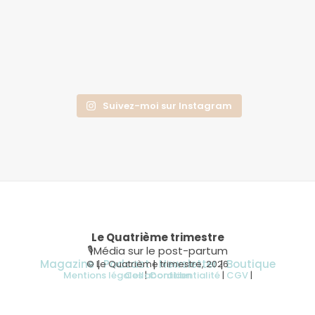
Suivez-moi sur Instagram
Le Quatrième trimestre
🎙Média sur le post-partum
Magazine
|
Podcast
|
Newsletter
|
Boutique
© Le Quatrième trimestre, 2026
Mentions légales
Collaboration
|
Confidentialité
|
CGV
|