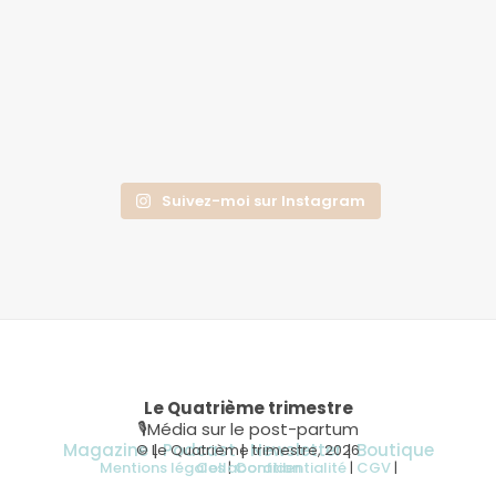
Suivez-moi sur Instagram
Le Quatrième trimestre
🎙Média sur le post-partum
Magazine
|
Podcast
|
Newsletter
|
Boutique
© Le Quatrième trimestre, 2026
Mentions légales
Collaboration
|
Confidentialité
|
CGV
|