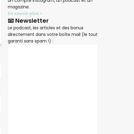
un compte Instagram, un podcast et un
magazine.
En savoir plus >
📧 Newsletter
Le podcast, les articles et des bonus
directement dans votre boîte mail (le tout
garanti sans spam !) :