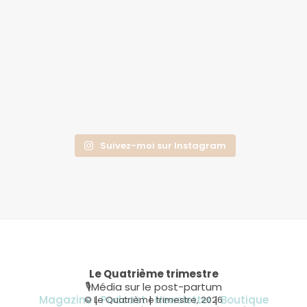
Suivez-moi sur Instagram
Le Quatrième trimestre
🎙Média sur le post-partum
Magazine
|
Podcast
|
Newsletter
|
Boutique
© Le Quatrième trimestre, 2026