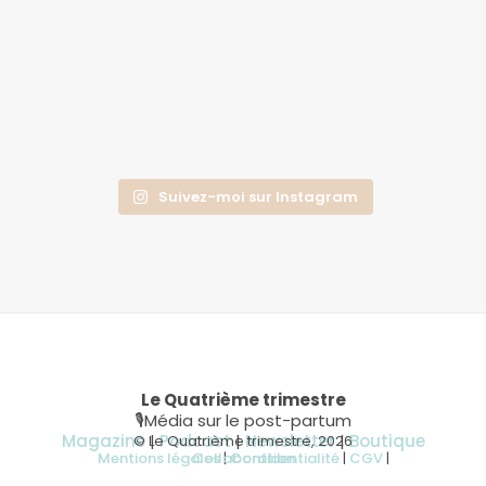
Suivez-moi sur Instagram
Le Quatrième trimestre
🎙Média sur le post-partum
Magazine
|
Podcast
|
Newsletter
|
Boutique
© Le Quatrième trimestre, 2026
Mentions légales
Collaboration
|
Confidentialité
|
CGV
|