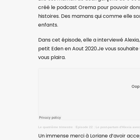
créé le podcast Orema pour pouvoir donn
histoires. Des mamans qui comme elle sont
enfants.
Dans cet épisode, elle a interviewé Alex
petit Eden en Aout 2020.Je vous souhaite
vous plaira.
Le quatrième trimestre
·
Episode 22 : Le post-partum d'Alexia ave
Un immense merci à Loriane d’avoir accep