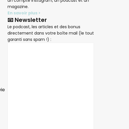
un compte Instagram, un podcast et un
magazine.
En savoir plus >
📧 Newsletter
Le podcast, les articles et des bonus
directement dans votre boîte mail (le tout
garanti sans spam !) :
vie