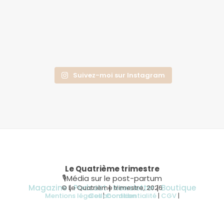
Suivez-moi sur Instagram
Le Quatrième trimestre
🎙Média sur le post-partum
Magazine
|
Podcast
|
Newsletter
|
Boutique
© Le Quatrième trimestre, 2026
Mentions légales
Collaboration
|
Confidentialité
|
CGV
|