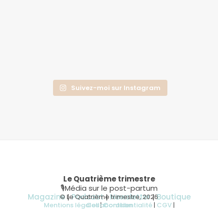
Suivez-moi sur Instagram
Le Quatrième trimestre
🎙Média sur le post-partum
Magazine
|
Podcast
|
Newsletter
|
Boutique
© Le Quatrième trimestre, 2026
Mentions légales
Collaboration
|
Confidentialité
|
CGV
|