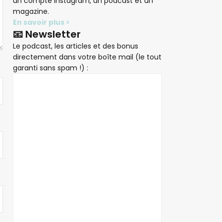
un compte Instagram, un podcast et un
magazine.
En savoir plus >
📧 Newsletter
Le podcast, les articles et des bonus
directement dans votre boîte mail (le tout
garanti sans spam !) :