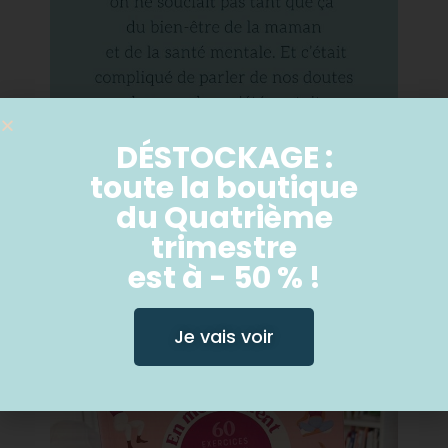
DÉSTOCKAGE :
toute la boutique
du Quatrième
trimestre
est à - 50 % !
Je vais voir