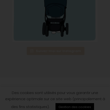
Suivez-moi sur Instagram
Des cookies sont utilisés pour vous garantir une
Le Quatrième trimestre
expérience optimale sur ce site web (principalement à
🎙Média sur le post-partum
Magazine
|
Podcast
|
Newsletter
|
Boutique
© Le Quatrième trimestre, 2026
des fins statistiques).
Gestion des cookies