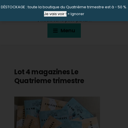
DÉSTOCKAGE : toute la boutique du Quatrième trimestre est à - 50 %.
LE QUATRIÈME TRIMESTRE
Je vais voir !
×
Ignorer
🎙 Média sur le post-partum
Menu
Lot 4 magazines Le
Quatrieme trimestre