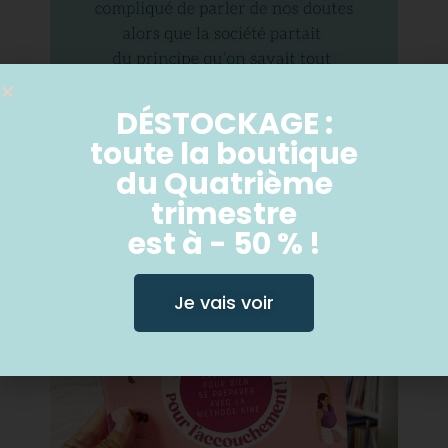
DÉSTOCKAGE :
toute la boutique
du Quatrième
trimestre
est à - 50 % !
Je vais voir