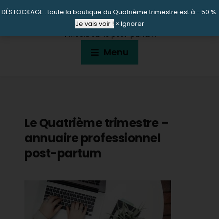
DÉSTOCKAGE : toute la boutique du Quatrième trimestre est à - 50 %.
LE QUATRIÈME TRIMESTRE
Je vais voir !
×
Ignorer
🎙 Média sur le post-partum
Menu
Le Quatrième trimestre –
annuaire professionnel
post-partum