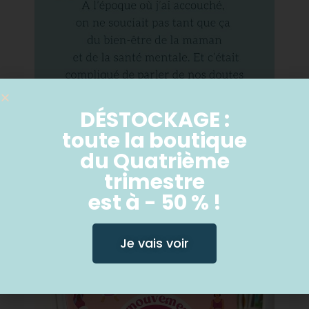
DÉSTOCKAGE :
toute la boutique
du Quatrième
trimestre
est à - 50 % !
Je vais voir