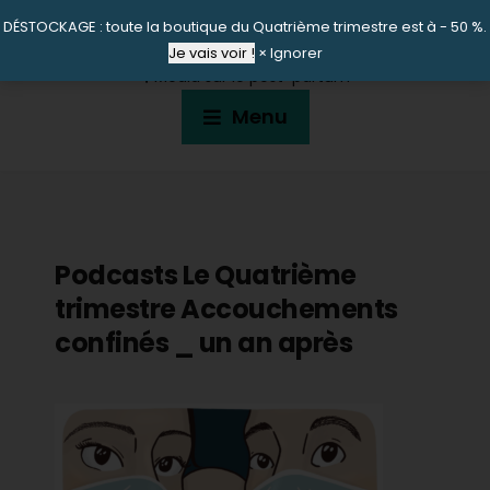
DÉSTOCKAGE : toute la boutique du Quatrième trimestre est à - 50 %.
LE QUATRIÈME TRIMESTRE
Je vais voir !
×
Ignorer
🎙 Média sur le post-partum
Menu
Podcasts Le Quatrième
trimestre Accouchements
confinés _ un an après