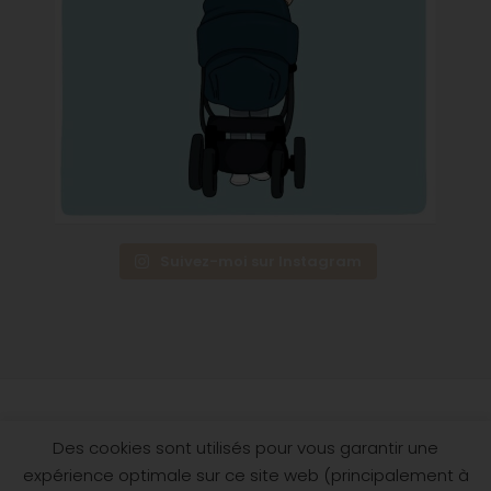
Suivez-moi sur Instagram
Des cookies sont utilisés pour vous garantir une
Le Quatrième trimestre
expérience optimale sur ce site web (principalement à
🎙Média sur le post-partum