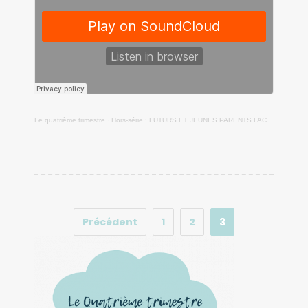
Le quatrième trimestre
·
Hors-série : FUTURS ET JEUNES PARENTS FACE AU CORONAVIRUS - Témoignages
Précédent
1
2
3